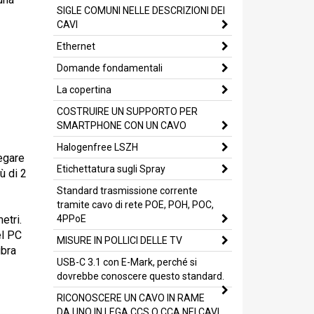
SIGLE COMUNI NELLE DESCRIZIONI DEI
CAVI
Ethernet
Domande fondamentali
La copertina
COSTRUIRE UN SUPPORTO PER
SMARTPHONE CON UN CAVO
Halogenfree LSZH
egare
Etichettatura sugli Spray
ù di 2
Standard trasmissione corrente
tramite cavo di rete POE, POH, POC,
etri.
4PPoE
el PC
MISURE IN POLLICI DELLE TV
ibra
USB-C 3.1 con E-Mark, perché si
dovrebbe conoscere questo standard.
RICONOSCERE UN CAVO IN RAME
DA UNO IN LEGA CCS O CCA NEI CAVI