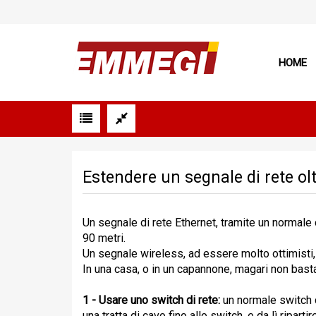
HOME
Estendere un segnale di rete oltr
Un segnale di rete Ethernet, tramite un normale c
90 metri.
Un segnale wireless, ad essere molto ottimisti, a
In una casa, o in un capannone, magari non bast
1 - Usare uno switch di rete:
un
normale switch d
una tratta di cavo fino allo switch, e da lì ripar