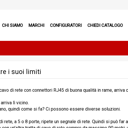
CHI SIAMO
MARCHI
CONFIGURATORI
CHIEDI CATALOGO
e i suoi limiti
avo di rete con connettori RJ45 di buona qualità in rame, arriva c
rriva lì vicino.
ano, quindi come si fa? Ci possono essere diverse soluzioni.
i rete, a 5 o 8 porte
, ripete un segnale di rete. Quindi si può far a
tire con un’altra tratta di cavo di rete sempre da massimo 90 metri,