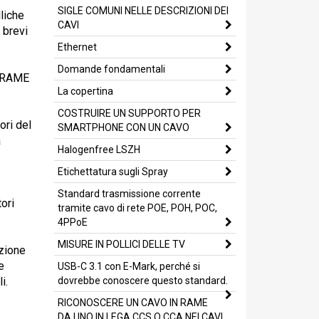
SIGLE COMUNI NELLE DESCRIZIONI DEI
liche
CAVI
 brevi
Ethernet
Domande fondamentali
o RAME
La copertina
COSTRUIRE UN SUPPORTO PER
ori del
SMARTPHONE CON UN CAVO
a
Halogenfree LSZH
Etichettatura sugli Spray
Standard trasmissione corrente
tori
tramite cavo di rete POE, POH, POC,
4PPoE
MISURE IN POLLICI DELLE TV
zione
e
USB-C 3.1 con E-Mark, perché si
i.
dovrebbe conoscere questo standard.
RICONOSCERE UN CAVO IN RAME
DA UNO IN LEGA CCS O CCA NEI CAVI