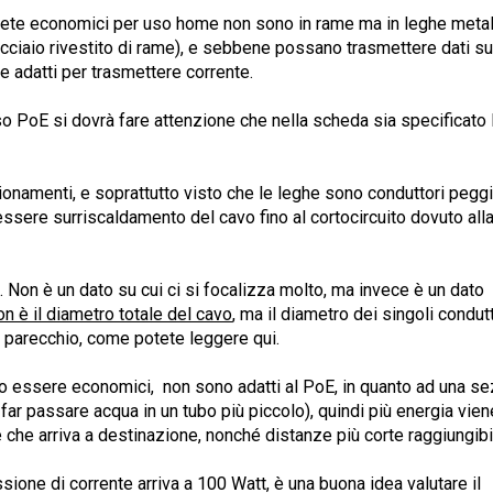
 rete economici per uso home non sono in rame ma in leghe metal
cciaio rivestito di rame), e sebbene possano trasmettere dati su
adatti per trasmettere corrente.
so PoE si dovrà fare attenzione che nella scheda sia specificat
zionamenti, e soprattutto visto che le leghe sono conduttori peggi
essere surriscaldamento del cavo fino al cortocircuito dovuto all
. Non è un dato su cui ci si focalizza molto, ma invece è un dato
n è il diametro totale del cavo
, ma il diametro dei singoli condut
 parecchio, come potete leggere qui.
o essere economici, non sono adatti al PoE, in quanto ad una se
ar passare acqua in un tubo più piccolo), quindi più energia vien
che arriva a destinazione, nonché distanze più corte raggiungibil
sione di corrente arriva a 100 Watt, è una buona idea valutare il