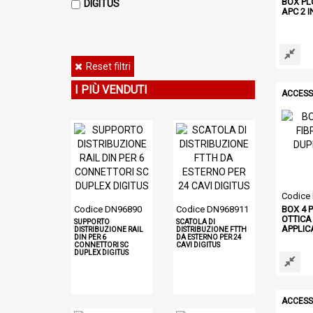
BOX PL
DIGITUS
APC 2 I
Reset filtri
I PIÙ VENDUTI
ACCESS
Codice
Codice DN96890
Codice DN968911
BOX 4 
OTTICA
SUPPORTO
SCATOLA DI
APPLIC
DISTRIBUZIONE RAIL
DISTRIBUZIONE FTTH
DIN PER 6
DA ESTERNO PER 24
CONNETTORI SC
CAVI DIGITUS
DUPLEX DIGITUS
ACCESS