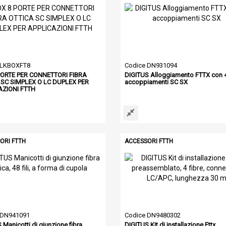
 LKBOXFT8
Codice DN931094
PORTE PER CONNETTORI FIBRA
DIGITUS Alloggiamento FTTX con 
 SC SIMPLEX O LC DUPLEX PER
accoppiamenti SC SX
AZIONI FTTH
ORI FTTH
ACCESSORI FTTH
 DN941091
Codice DN9480302
 Manicotti di giunzione fibra
DIGITUS Kit di installazione Fttx,