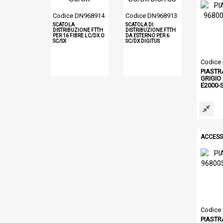
Codice DN968914
Codice DN968913
SCATOLA
SCATOLA DI
DISTRIBUZIONE FTTH
DISTRIBUZIONE FTTH
PER 16 FIBRE LC/DX O
DA ESTERNO PER 6
SC/SX
SC/DX DIGITUS
Codice
PIASTR
GRIGIO 
E2000-
ACCESS
Codice
PIASTR