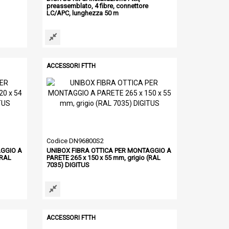
preassemblato, 4 fibre, connettore
LC/APC, lunghezza 50 m
ACCESSORI FTTH
Codice DN96800S2
AGGIO A
UNIBOX FIBRA OTTICA PER MONTAGGIO A
(RAL
PARETE 265 x 150 x 55 mm, grigio (RAL
7035) DIGITUS
ACCESSORI FTTH