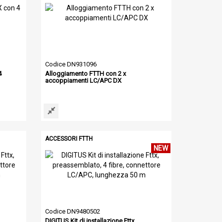
Codice DN931096
4
Alloggiamento FTTH con 2 x
accoppiamenti LC/APC DX
ACCESSORI FTTH
NEW
Codice DN9480502
DIGITUS Kit di installazione Fttx,