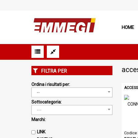
HOME
acces
FILTRA PER
Ordina i risultati per:
ACCESS
--
Sottocategoria:
---
Marchi:
LINK
Codice