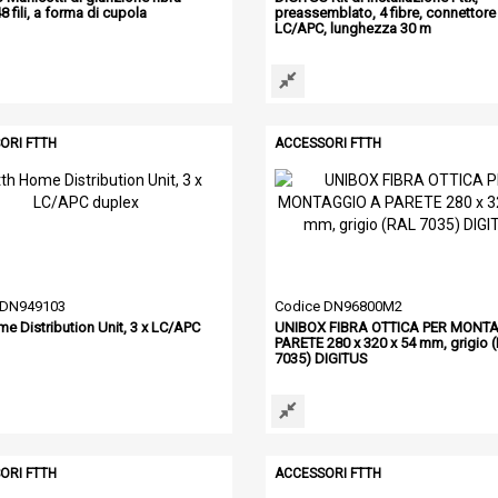
48 fili, a forma di cupola
preassemblato, 4 fibre, connettore
LC/APC, lunghezza 30 m
ORI FTTH
ACCESSORI FTTH
 DN949103
Codice DN96800M2
me Distribution Unit, 3 x LC/APC
UNIBOX FIBRA OTTICA PER MONT
PARETE 280 x 320 x 54 mm, grigio 
7035) DIGITUS
ORI FTTH
ACCESSORI FTTH