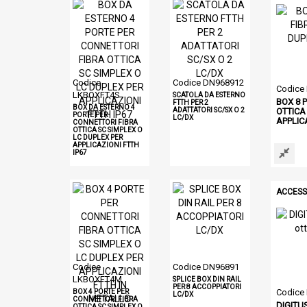
Codice
Codice DN968912
Codice
LKBOXFT4S
SCATOLA DA ESTERNO
BOX 8 
FTTH PER 2
BOX DA ESTERNO 4
ADATTATORI SC/SX O 2
OTTICA
PORTE PER
LC/DX
APPLIC
CONNETTORI FIBRA
OTTICA SC SIMPLEX O
LC DUPLEX PER
APPLICAZIONI FTTH
IP67
ACCESS
Codice
Codice DN96891
LKBOXFT4M
SPLICE BOX DIN RAIL
PER 8 ACCOPPIATORI
Codice
BOX 4 PORTE PER
LC/DX
CONNETTORI FIBRA
DIGITUS
OTTICA SC SIMPLEX O