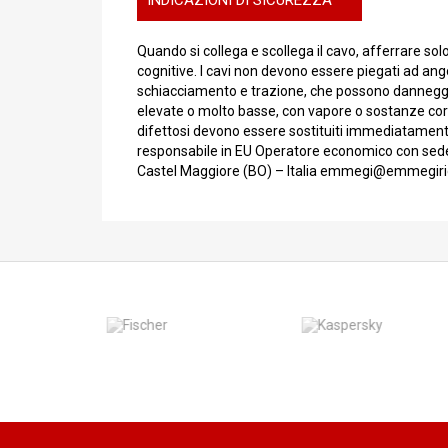
INDICAZIONI DI SICUREZZA
Quando si collega e scollega il cavo, afferrare sol
cognitive. I cavi non devono essere piegati ad angol
schiacciamento e trazione, che possono danneggiar
elevate o molto basse, con vapore o sostanze corro
difettosi devono essere sostituiti immediatamente 
responsabile in EU Operatore economico con sede 
Castel Maggiore (BO) – Italia emmegi@emmegiri