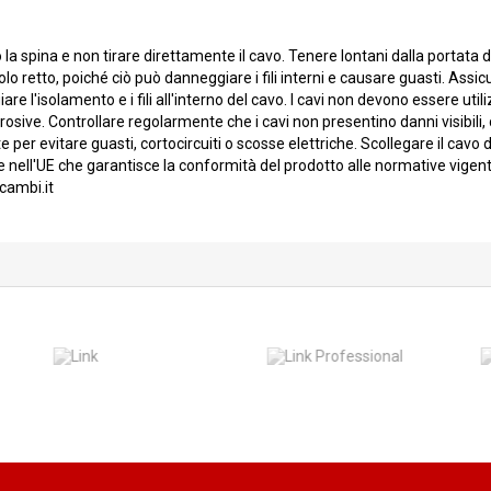
o la spina e non tirare direttamente il cavo. Tenere lontani dalla portata
o retto, poiché ciò può danneggiare i fili interni e causare guasti. Assicu
e l'isolamento e i fili all'interno del cavo. I cavi non devono essere u
sive. Controllare regolarmente che i cavi non presentino danni visibili, 
per evitare guasti, cortocircuiti o scosse elettriche. Scollegare il cav
nell'UE che garantisce la conformità del prodotto alle normative vige
cambi.it