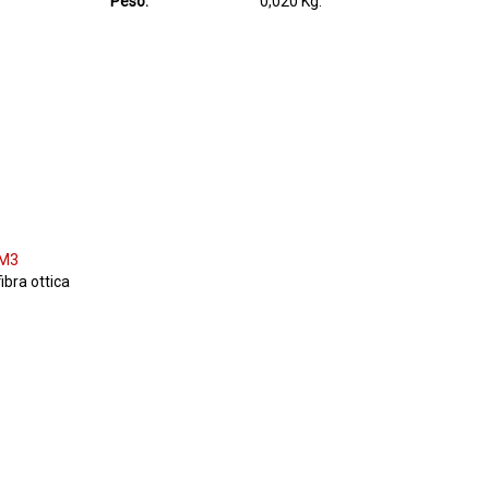
Peso:
0,020 Kg.
M3
fibra ottica