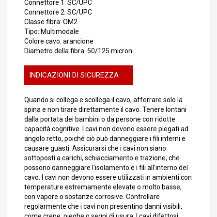
Connettore 1: SC/UPC
Connettore 2: SC/UPC
Classe fibra: OM2
Tipo: Multimodale
Colore cavo: arancione
Diametro della fibra: 50/125 micron
INDICAZIONI DI SICUREZZA
Quando si collega e scollega il cavo, afferrare solo la
spina e non tirare direttamente il cavo. Tenere lontani
dalla portata dei bambini o da persone con ridotte
capacità cognitive. I cavi non devono essere piegati ad
angolo retto, poiché ciò può danneggiare i fili interni e
causare guasti. Assicurarsi che i cavi non siano
sottoposti a carichi, schiacciamento e trazione, che
possono danneggiare l'isolamento e i fili all'interno del
cavo. I cavi non devono essere utilizzati in ambienti con
temperature estremamente elevate o molto basse,
con vapore o sostanze corrosive. Controllare
regolarmente che i cavi non presentino danni visibili,
come crepe, pieghe o segni di usura. I cavi difettosi