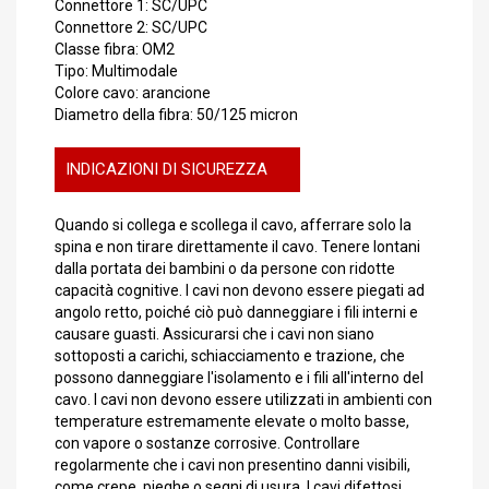
Connettore 1: SC/UPC
Connettore 2: SC/UPC
Classe fibra: OM2
Tipo: Multimodale
Colore cavo: arancione
Diametro della fibra: 50/125 micron
INDICAZIONI DI SICUREZZA
Quando si collega e scollega il cavo, afferrare solo la
spina e non tirare direttamente il cavo. Tenere lontani
dalla portata dei bambini o da persone con ridotte
capacità cognitive. I cavi non devono essere piegati ad
angolo retto, poiché ciò può danneggiare i fili interni e
causare guasti. Assicurarsi che i cavi non siano
sottoposti a carichi, schiacciamento e trazione, che
possono danneggiare l'isolamento e i fili all'interno del
cavo. I cavi non devono essere utilizzati in ambienti con
temperature estremamente elevate o molto basse,
con vapore o sostanze corrosive. Controllare
regolarmente che i cavi non presentino danni visibili,
come crepe, pieghe o segni di usura. I cavi difettosi