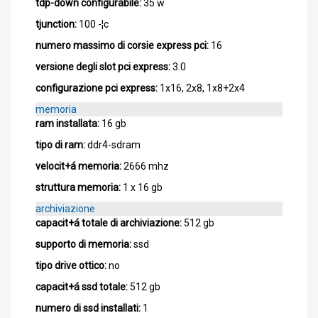
tdp-down configurabile:
35 w
tjunction:
100 -¦c
numero massimo di corsie express pci:
16
versione degli slot pci express:
3.0
configurazione pci express:
1x16, 2x8, 1x8+2x4
memoria
ram installata:
16 gb
tipo di ram:
ddr4-sdram
velocit+á memoria:
2666 mhz
struttura memoria:
1 x 16 gb
archiviazione
capacit+á totale di archiviazione:
512 gb
supporto di memoria:
ssd
tipo drive ottico:
no
capacit+á ssd totale:
512 gb
numero di ssd installati:
1