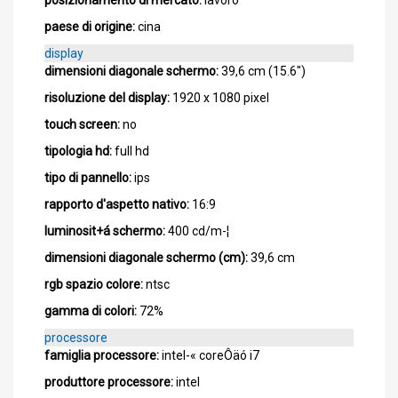
paese di origine:
cina
display
dimensioni diagonale schermo:
39,6 cm (15.6")
risoluzione del display:
1920 x 1080 pixel
touch screen:
no
tipologia hd:
full hd
tipo di pannello:
ips
rapporto d'aspetto nativo:
16:9
luminosit+á schermo:
400 cd/m-¦
dimensioni diagonale schermo (cm):
39,6 cm
rgb spazio colore:
ntsc
gamma di colori:
72%
processore
famiglia processore:
intel-« coreÔäó i7
produttore processore:
intel