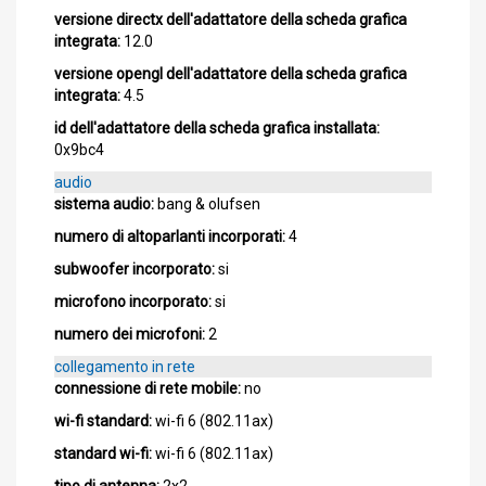
versione directx dell'adattatore della scheda grafica
integrata:
12.0
versione opengl dell'adattatore della scheda grafica
integrata:
4.5
id dell'adattatore della scheda grafica installata:
0x9bc4
audio
sistema audio:
bang & olufsen
numero di altoparlanti incorporati:
4
subwoofer incorporato:
si
microfono incorporato:
si
numero dei microfoni:
2
collegamento in rete
connessione di rete mobile:
no
wi-fi standard:
wi-fi 6 (802.11ax)
standard wi-fi:
wi-fi 6 (802.11ax)
tipo di antenna:
2x2