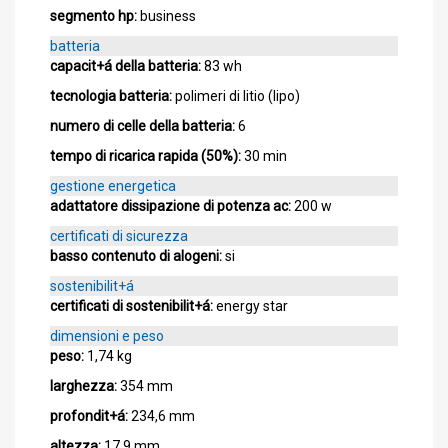
segmento hp:
business
batteria
capacit+á della batteria:
83 wh
tecnologia batteria:
polimeri di litio (lipo)
numero di celle della batteria:
6
tempo di ricarica rapida (50%):
30 min
gestione energetica
adattatore dissipazione di potenza ac:
200 w
certificati di sicurezza
basso contenuto di alogeni:
si
sostenibilit+á
certificati di sostenibilit+á:
energy star
dimensioni e peso
peso:
1,74 kg
larghezza:
354 mm
profondit+á:
234,6 mm
altezza:
17,9 mm