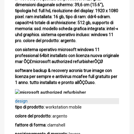
dimensioni diagonale schermo: 39,6 cm (15.6"),
tipologia hd: full hd, risoluzione del display: 1920 x 1080
pixel. ram installata: 16 gb, tipo di ram: ddr4-sdram.
capacit+á totale di archiviazione: 512 gb, supporto di
memoria: ssd. modello scheda grafica integrata: intel-«
uhd graphics. sistema operativo incluso: windows 11
pro. colore del prodotto: argento.
con sistema operativo microsoft windows 11
professional 64bit installato con licenza nuova originale
mar ÔÇ£microsoft authorized refurbisherÔÇØ
software backup & recovery acronis true image con
licenza per sempre e antivirus mcafee full gratuito per
1 anno. tutto installato e pronto allÔÇÖuso.
design
tipo di prodotto:
workstation mobile
colore del prodotto:
argento
fattore di forma:
clamshell
posizionamento di mercato:
lavoro