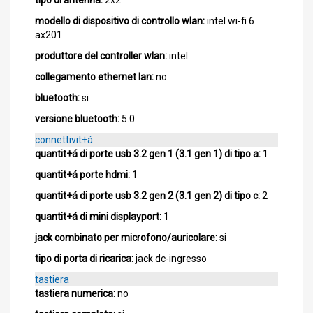
modello di dispositivo di controllo wlan:
intel wi-fi 6
ax201
produttore del controller wlan:
intel
collegamento ethernet lan:
no
bluetooth:
si
versione bluetooth:
5.0
connettivit+á
quantit+á di porte usb 3.2 gen 1 (3.1 gen 1) di tipo a:
1
quantit+á porte hdmi:
1
quantit+á di porte usb 3.2 gen 2 (3.1 gen 2) di tipo c:
2
quantit+á di mini displayport:
1
jack combinato per microfono/auricolare:
si
tipo di porta di ricarica:
jack dc-ingresso
tastiera
tastiera numerica:
no