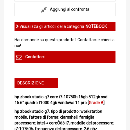
Aggiungi al confronta
Visualizza gli articoli della categoria
NOTEBOOK
Hai domande su questo prodotto? Contattaci e chiedi a
noi!
Contattaci
DESCRIZIONE
hp zbook studio g7 core i7-10750h 16gb 512gb ssd
15.6" quadro t1000 4gb windows 11 pro [
Grade B
]
hp zbook studio g7. tipo di prodotto: workstation
mobile, fattore di forma: clamshell. famiglia
processore: intel-« coreÔäó i7, modello del processore:
i7-10750h, frequenza del processore: 2,6 ghz.