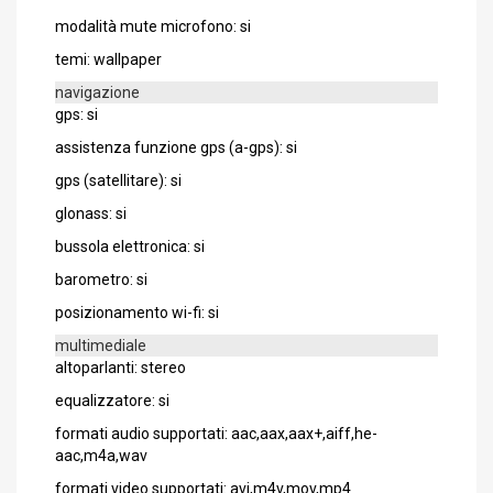
modalità mute microfono: si
temi: wallpaper
navigazione
gps: si
assistenza funzione gps (a-gps): si
gps (satellitare): si
glonass: si
bussola elettronica: si
barometro: si
posizionamento wi-fi: si
multimediale
altoparlanti: stereo
equalizzatore: si
formati audio supportati: aac,aax,aax+,aiff,he-
aac,m4a,wav
formati video supportati: avi,m4v,mov,mp4