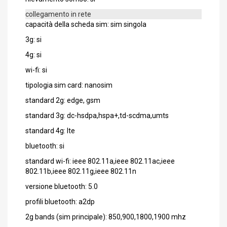
collegamento in rete
capacità della scheda sim: sim singola
3g: si
4g: si
wi-fi: si
tipologia sim card: nanosim
standard 2g: edge, gsm
standard 3g: dc-hsdpa,hspa+,td-scdma,umts
standard 4g: lte
bluetooth: si
standard wi-fi: ieee 802.11a,ieee 802.11ac,ieee
802.11b,ieee 802.11g,ieee 802.11n
versione bluetooth: 5.0
profili bluetooth: a2dp
2g bands (sim principale): 850,900,1800,1900 mhz