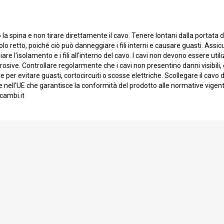
o la spina e non tirare direttamente il cavo. Tenere lontani dalla portata
o retto, poiché ciò può danneggiare i fili interni e causare guasti. Assicu
e l'isolamento e i fili all'interno del cavo. I cavi non devono essere u
sive. Controllare regolarmente che i cavi non presentino danni visibili, 
per evitare guasti, cortocircuiti o scosse elettriche. Scollegare il cav
nell'UE che garantisce la conformità del prodotto alle normative vige
cambi.it