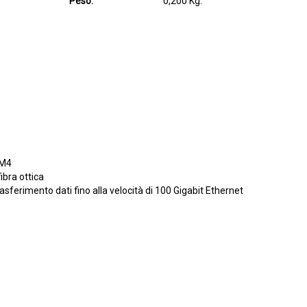
Peso:
0,200 Kg.
OM4
fibra ottica
sferimento dati fino alla velocità di 100 Gigabit Ethernet