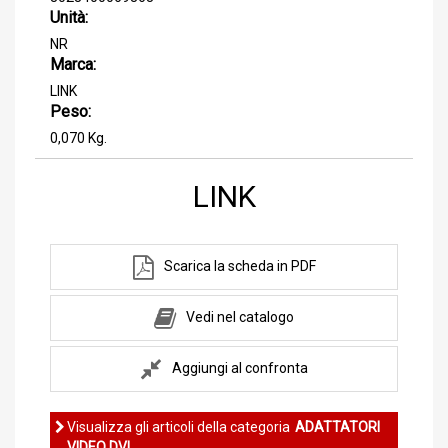
Unità:
NR
Marca:
LINK
Peso:
0,070 Kg.
LINK
Scarica la scheda in PDF
Vedi nel catalogo
Aggiungi al confronta
Visualizza gli articoli della categoria
ADATTATORI
VIDEO DVI