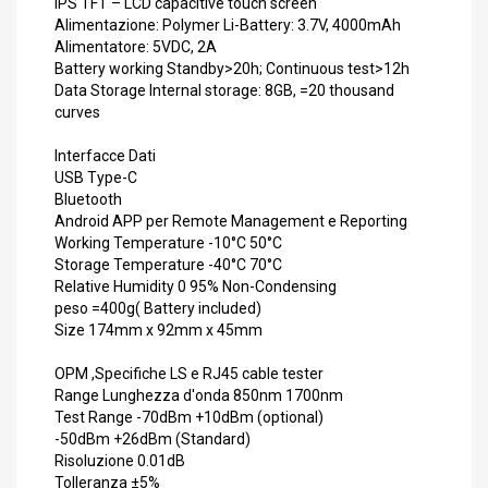
IPS TFT – LCD capacitive touch screen
Alimentazione: Polymer Li-Battery: 3.7V, 4000mAh
Alimentatore: 5VDC, 2A
Battery working Standby>20h; Continuous test>12h
Data Storage Internal storage: 8GB, =20 thousand
curves
Interfacce Dati
USB Type-C
Bluetooth
Android APP per Remote Management e Reporting
Working Temperature -10°C 50°C
Storage Temperature -40°C 70°C
Relative Humidity 0 95% Non-Condensing
peso =400g( Battery included)
Size 174mm x 92mm x 45mm
OPM ,Specifiche LS e RJ45 cable tester
Range Lunghezza d'onda 850nm 1700nm
Test Range -70dBm +10dBm (optional)
-50dBm +26dBm (Standard)
Risoluzione 0.01dB
Tolleranza ±5%