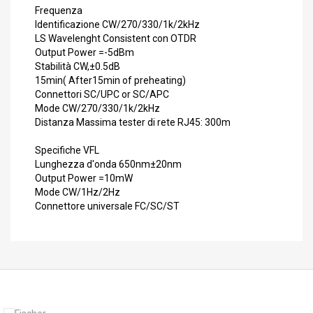
Frequenza
Identificazione CW/270/330/1k/2kHz
LS Wavelenght Consistent con OTDR
Output Power =-5dBm
Stabilità CW,±0.5dB
15min( After15min of preheating)
Connettori SC/UPC or SC/APC
Mode CW/270/330/1k/2kHz
Distanza Massima tester di rete RJ45: 300m
Specifiche VFL
Lunghezza d'onda 650nm±20nm
Output Power =10mW
Mode CW/1Hz/2Hz
Connettore universale FC/SC/ST