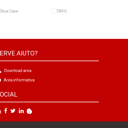
ERVE AIUTO?
Download area
Area informativa
OCIAL