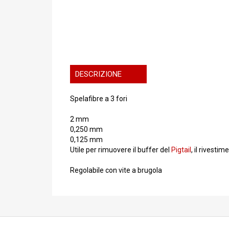
DESCRIZIONE
Spelafibre a 3 fori
2 mm
0,250 mm
0,125 mm
Utile per rimuovere il buffer del
Pigtail
, il rivesti
Regolabile con vite a brugola