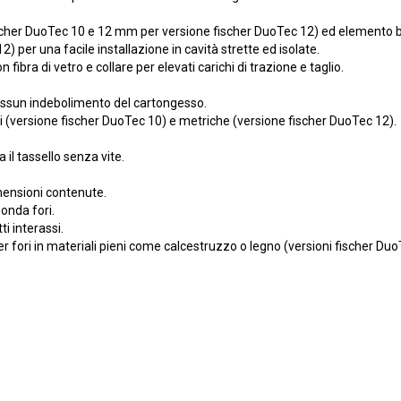
ischer DuoTec 10 e 12 mm per versione fischer DuoTec 12) ed elemento 
per una facile installazione in cavità strette ed isolate.
ra di vetro e collare per elevati carichi di trazione e taglio.
nessun indebolimento del cartongesso.
olari (versione fischer DuoTec 10) e metriche (versione fischer DuoTec 12).
il tassello senza vite.
imensioni contenute.
sonda fori.
ti interassi.
 fori in materiali pieni come calcestruzzo o legno (versioni fischer Duo