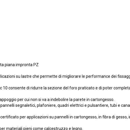
ata piana impronta PZ
plicazioni su lastre che permette di migliorare le performance dei fissag
c 10 consente di ridurre la sezione del foro praticato e di poter completar
i appoggio per cui non si va a indebolire la parete in cartongesso.
annelli segnaletici, plafoniere, quadri elettrici e pulsantiere, tubi e cana
ertificato per applicazioni su pannelli in cartongesso, in fibra di gesso,
per materiali pieni come calcestruzzo e legno.