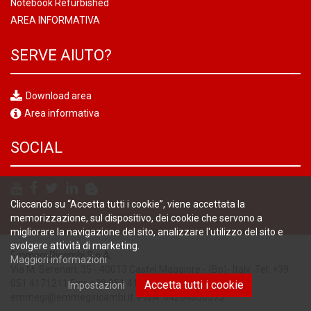
Notebook Refurbished
AREA INFORMATIVA
SERVE AIUTO?
Download area
Area informativa
SOCIAL
Cliccando su “Accetta tutti i cookie”, viene accettata la
memorizzazione, sul dispositivo, dei cookie che servono a
migliorare la navigazione del sito, analizzare l'utilizzo del sito e
svolgere attività di marketing.
Emmegi Ricambi S.p.A.
Maggiori informazioni
Via M. Serenari, 35 - 40013 Castel Maggiore - (Bo)- Italy Tel: +39
051 4171211 Fax: +39 051 4187694 E-mail:
Accetta tutti i cookie
Impostazioni
emmegi@emmegiricambi.it
P.IVA. 04264830375