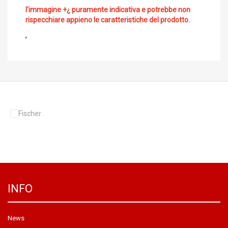
l'immagine +¿ puramente indicativa e potrebbe non
rispecchiare appieno le caratteristiche del prodotto.
,
INFO
News