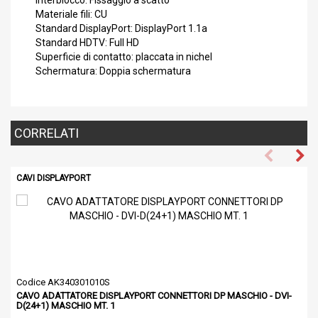
Interblocco: Fissaggio a scatto
Materiale fili: CU
Standard DisplayPort: DisplayPort 1.1a
Standard HDTV: Full HD
Superficie di contatto: placcata in nichel
Schermatura: Doppia schermatura
CORRELATI
CAVI DISPLAYPORT
C
Codice AK340301010S
C
CAVO ADATTATORE DISPLAYPORT CONNETTORI DP MASCHIO - DVI-
C
D(24+1) MASCHIO MT. 1
D