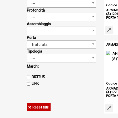
---
Codice
Profondità
ARMADI
(A)1291
---
PORTA 
Assemblaggio
---
Porta
Traforata
ARMADI 
Tipologia
---
Marchi:
DIGITUS
LINK
Codice
ARMADI
(A)1770
PORTA 
Reset filtri