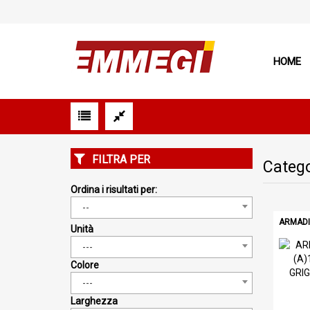
HOME
FILTRA PER
Catego
Ordina i risultati per:
--
ARMADI 
Unità
---
Colore
---
Larghezza